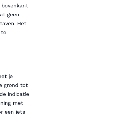
e bovenkant
aat geen
taven. Het
 te
et je
e grond tot
de indicatie
ening met
or een iets