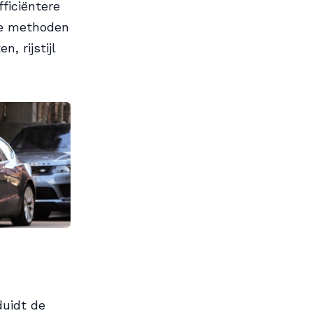
ficiëntere
de methoden
, rijstijl
duidt de