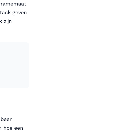
 framemaat
 stack geven
 zijn
obeer
n hoe een