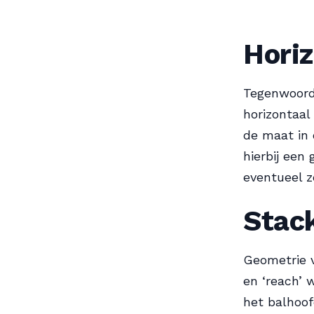
Hori
Tegenwoordi
horizontaal
de maat in 
hierbij een
eventueel z
Stac
Geometrie 
en ‘reach’ 
het balhoof