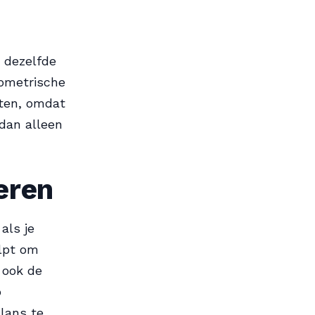
 dezelfde
eometrische
aten, omdat
 dan alleen
eren
als je
elpt om
 ook de
p
lans te