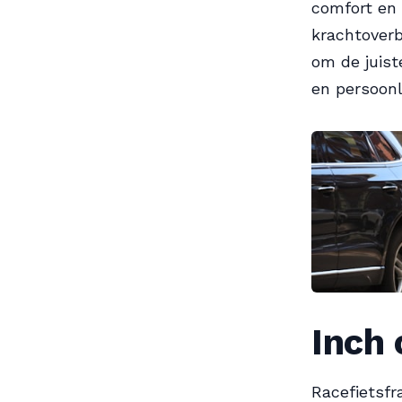
comfort en 
krachtoverb
om de juist
en persoonl
Inch 
Racefietsfr