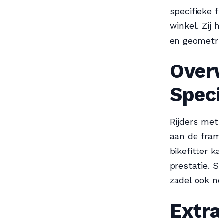
specifieke 
winkel. Zij
en geometrie
Over
Spec
Rijders met
aan de fram
bikefitter 
prestatie. 
zadel ook n
Extr