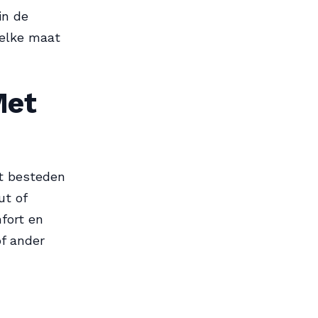
in de
welke maat
Met
ht besteden
ut of
fort en
of ander