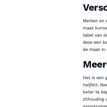
Vers
Merken en m
maat kunnen
tabel van d
deze een be
de maat in 
Meer
Het is een 
twijfelt. N
beter te be
zithouding 
aanpassing