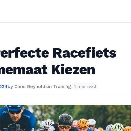
erfecte Racefiets
memaat Kiezen
2024
by
Chris Reynolds
in
Training
4 min read