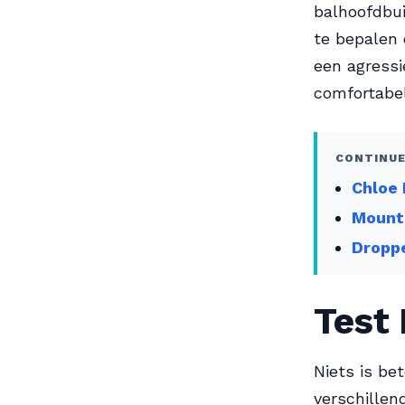
balhoofdbui
te bepalen 
een agressi
comfortabel
CONTINUE
Chloe 
Mounta
Droppe
Test 
Niets is be
verschillen