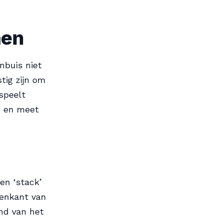
men
nbuis niet
stig zijn om
speelt
me en meet
en ‘stack’
venkant van
and van het